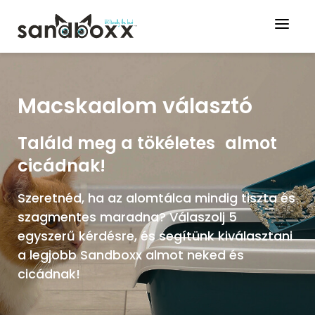
Macskaalom választó
Találd meg a tökéletes almot
cicádnak!
Szeretnéd, ha az alomtálca mindig tiszta és
szagmentes maradna? Válaszolj 5
egyszerű kérdésre, és segítünk kiválasztani
a legjobb Sandboxx almot neked és
cicádnak!